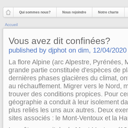
Aller au contenu principal
Qui sommes nous?
Nous rejoindre
Notre charte
Vous êtes ici
Accueil
Vous avez dit confinées?
published by
djphot
on
dim, 12/04/2020 
La flore Alpine (arc Alpestre, Pyrénées, 
grande partie constituée d'espèces de plai
dernières phases glacières du climat, on
au réchauffement. Migrer vers le Nord, m
trouver des conditions propices. Pour cer
géographie a conduit à leur isolement da
plus reliés les uns aux autres. Deux exe
sites associés : le Mont-Ventoux et la Ha