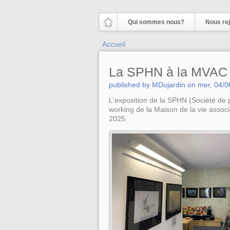
Aller au contenu principal
Qui sommes nous?
Nous rej
Vous êtes ici
Accueil
La SPHN à la MVAC d
published by
MDujardin
on
mer, 04/0
L'exposition de la SPHN (Société de p
working de la Maison de la vie associ
2025.