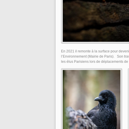
En 2021 il remonte à la surface pour deveni
l’Environnement (Mairie de Paris). Son travai
les élus Parisiens lors de déplacements d