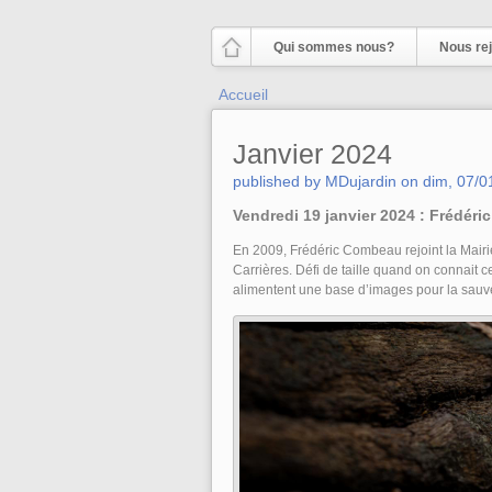
Aller au contenu principal
Qui sommes nous?
Nous rej
Vous êtes ici
Accueil
Janvier 2024
published by
MDujardin
on
dim, 07/0
Vendredi 19 janvier 2024 : Frédé
En 2009, Frédéric Combeau rejoint la Mairi
Carrières. Défi de taille quand on connait c
alimentent une base d’images pour la sauv