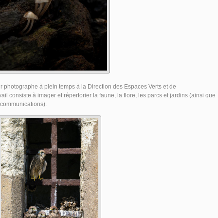
r photographe à plein temps à la Direction des Espaces Verts et de
l consiste à imager et répertorier la faune, la flore, les parcs et jardins (ainsi que
e communications).