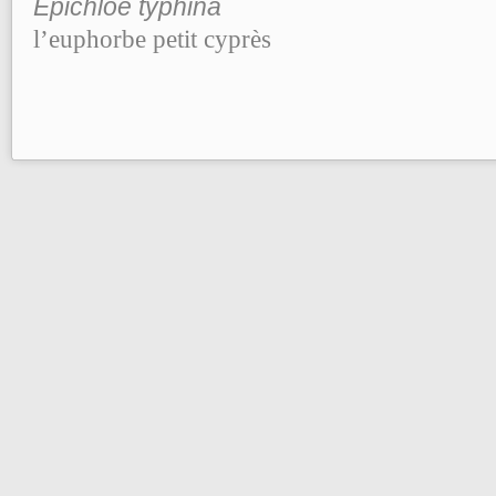
Epichloe typh
l’euphorbe petit cyprès