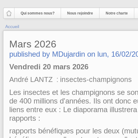
Aller au contenu principal
Qui sommes nous?
Nous rejoindre
Notre charte
Vous êtes ici
Accueil
Mars 2026
published by
MDujardin
on
lun, 16/02/2
Vendredi 20 mars 2026
André LANTZ : insectes-champignons
Les insectes et les champignons se sont
de 400 millions d'années. Ils ont donc e
liens entre eux : Le diaporama illustrer
rapports :
rapports bénéfiques pour les deux (mutu