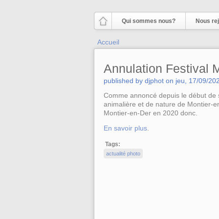
Aller au contenu principal
Qui sommes nous?
Nous rej
Vous êtes ici
Accueil
Annulation Festival 
published by
djphot
on
jeu, 17/09/20
Comme annoncé depuis le début de se
animalière et de nature de Montier-e
Montier-en-Der en 2020 donc.
En savoir plus
.
Tags:
actualité photo