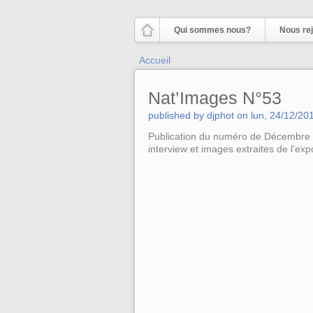
Aller au contenu principal
Qui sommes nous?
Nous rej
Vous êtes ici
Accueil
Nat’Images N°53
published by
djphot
on
lun, 24/12/20
Publication du numéro de Décembre /
interview et images extraites de l’ex