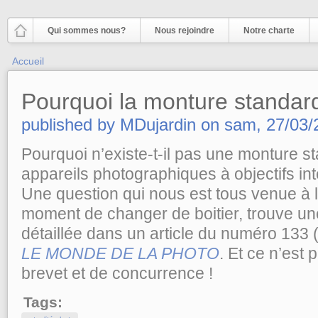
Aller au contenu principal
Qui sommes nous?
Nous rejoindre
Notre charte
Vous êtes ici
Accueil
Pourquoi la monture standard
published by
MDujardin
on
sam, 27/03/
Pourquoi n’existe-t-il pas une monture s
appareils photographiques à objectifs in
Une question qui nous est tous venue à l’
moment de changer de boitier, trouve une
détaillée dans un article du numéro 133 
LE MONDE DE LA PHOTO
. Et ce n’est
brevet et de concurrence !
Tags: