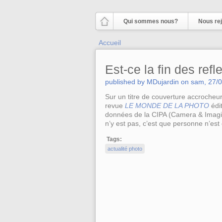
Aller au contenu principal
Qui sommes nous?
Nous rej
Vous êtes ici
Accueil
Est-ce la fin des refl
published by
MDujardin
on
sam, 27/0
Sur un titre de couverture accroche
revue
LE MONDE DE LA PHOTO
édit
données de la CIPA (Camera & Imagin
n’y est pas, c’est que personne n’est 
Tags:
actualité photo